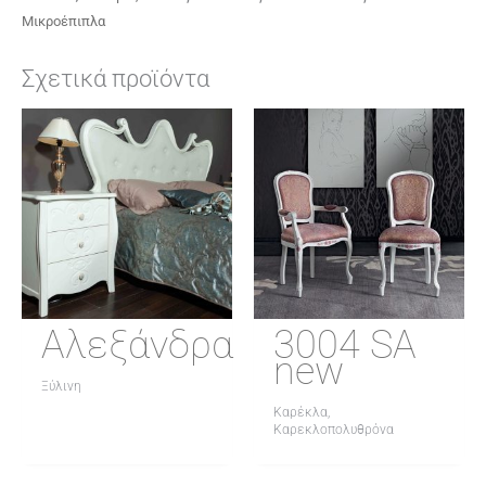
Μικροέπιπλα
Σχετικά προϊόντα
Αλεξάνδρα
3004 SA
new
Ξύλινη
Καρέκλα,
Καρεκλοπολυθρόνα