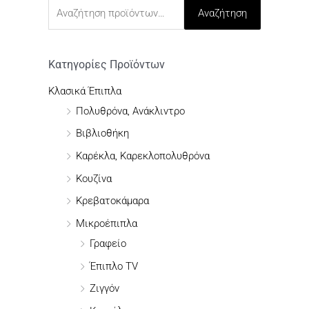
ν
Αναζήτηση
α
ζ
ή
Κατηγορίες Προϊόντων
τ
Κλασικά Έπιπλα
η
Πολυθρόνα, Ανάκλιντρο
σ
Βιβλιοθήκη
η
Καρέκλα, Καρεκλοπολυθρόνα
γ
Κουζίνα
ι
Κρεβατοκάμαρα
α
Μικροέπιπλα
:
Γραφείο
Έπιπλο TV
Ζιγγόν