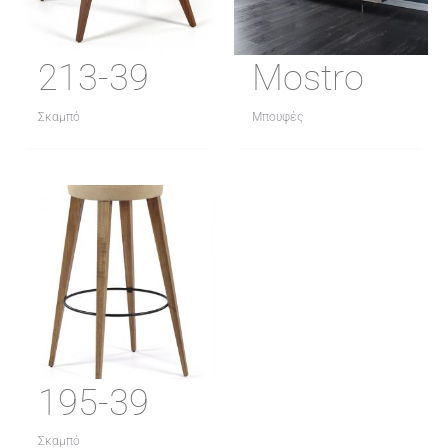
213-39
Mostro
Σκαμπό
Μπουφές
195-39
Σκαμπό