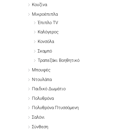
Κουζίνα
α
:
Μικροέπιπλα
Έπιπλο TV
Καλόγερος
Κονσόλα
Σκαμπό
Τραπεζάκι Βοηθητικό
Μπουφές
Ντουλάπα
Παιδικό Δωμάτιο
Πολυθρόνα
Πολυθρόνα Πτυσσόμενη
Σαλόνι
Σύνθεση