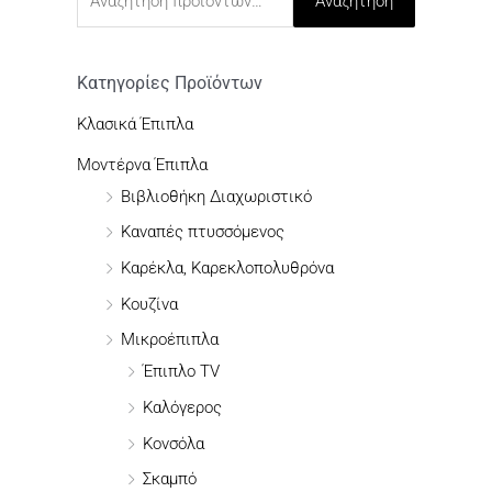
Αναζήτηση
α
ζ
ή
Κατηγορίες Προϊόντων
τ
Κλασικά Έπιπλα
η
Μοντέρνα Έπιπλα
σ
Βιβλιοθήκη Διαχωριστικό
η
Καναπές πτυσσόμενος
γ
Καρέκλα, Καρεκλοπολυθρόνα
ι
Κουζίνα
α
:
Μικροέπιπλα
Έπιπλο TV
Καλόγερος
Κονσόλα
Σκαμπό