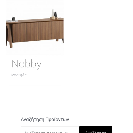
Nobby
Μπουφές
Αναζήτηση Προϊόντων
Α
ν