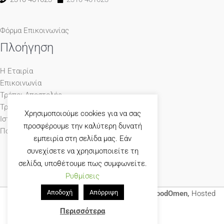
Φόρμα Επικοινωνίας
Πλοήγηση
Η Εταιρία
Επικοινωνία
Τρόποι Αποστολής
Τρόποι Πληρωμής
Χρησιμοποιούμε cookies για να σας
Ιστολόγιο
προσφέρουμε την καλύτερη δυνατή
Πολιτική Απορρήτου
εμπειρία στη σελίδα μας. Εάν
συνεχίσετε να χρησιμοποιείτε τη
σελίδα, υποθέτουμε πως συμφωνείτε.
Ρυθμίσεις
Αποδοχή
Απόρριψη
© 1965-2026 Γκούμας Έπιπλο Designed by
GoodOmen,
Hosted
by
GoodHost
Περισσότερα