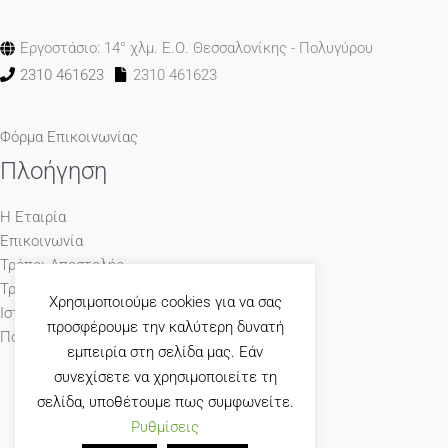
Εργοστάσιο: 14° χλμ. Ε.Ο. Θεσσαλονίκης - Πολυγύρου
2310 461623
2310 461623
Φόρμα Επικοινωνίας
Πλοήγηση
Η Εταιρία
Επικοινωνία
Τρόποι Αποστολής
Τρόποι Πληρωμής
Χρησιμοποιούμε cookies για να σας
Ιστολόγιο
προσφέρουμε την καλύτερη δυνατή
Πολιτική Απορρήτου
εμπειρία στη σελίδα μας. Εάν
συνεχίσετε να χρησιμοποιείτε τη
σελίδα, υποθέτουμε πως συμφωνείτε.
Ρυθμίσεις