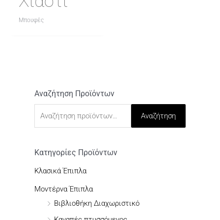
Χιαστί
Μπουφές
Αναζήτηση Προϊόντων
Α
ν
Αναζήτηση
α
ζ
ή
Κατηγορίες Προϊόντων
τ
Κλασικά Έπιπλα
η
Μοντέρνα Έπιπλα
σ
Βιβλιοθήκη Διαχωριστικό
η
Καναπές πτυσσόμενος