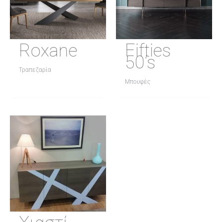
Roxane
Fifties
50’s
Τραπεζαρία
Μπουφές