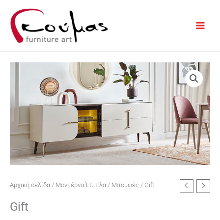
Μετάβαση
στο
περιεχόμενο
Αρχική σελίδα
/
Μοντέρνα Έπιπλα
/
Μπουφές
/ Gift
Gift