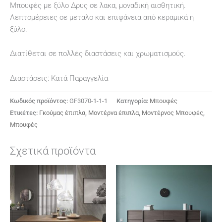
Μπουφές με ξύλο Δρυς σε λακα, μοναδική αισθητική.
Λεπτομέρειες σε μεταλο και επιφάνεια από κεραμικά η
ξύλο.
Διατίθεται σε πολλές διαστάσεις και χρωματισμούς.
Διαστάσεις: Κατά Παραγγελία
Κωδικός προϊόντος:
GF3070-1-1-1
Κατηγορία:
Μπουφές
Ετικέτες:
Γκούμας έπιπλα
,
Μοντέρνα έπιπλα
,
Μοντέρνος Μπουφές
,
Μπουφές
Σχετικά προϊόντα