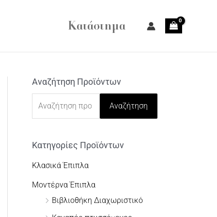
Κατάστημα
Αναζήτηση Προϊόντων
Α
ν
Αναζήτηση
α
ζ
Κατηγορίες Προϊόντων
ή
τ
Κλασικά Έπιπλα
η
Μοντέρνα Έπιπλα
σ
Βιβλιοθήκη Διαχωριστικό
η