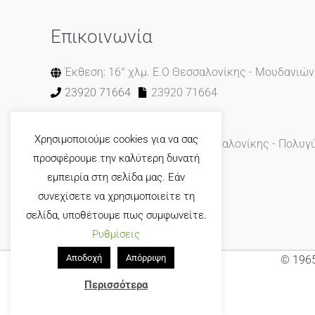
Επικοινωνία
Έκθεση: 16° χλμ. Ε.Ο Θεσσαλονίκης - Μουδανιών
23920 71664
23920 71664
Χρησιμοποιούμε cookies για να σας
Εργοστάσιο: 14° χλμ. Ε.Ο. Θεσσαλονίκης - Πολυγ
προσφέρουμε την καλύτερη δυνατή
2310 461623
2310 461623
εμπειρία στη σελίδα μας. Εάν
συνεχίσετε να χρησιμοποιείτε τη
Φόρμα Επικοινωνίας
σελίδα, υποθέτουμε πως συμφωνείτε.
Ρυθμίσεις
Αποδοχή
Απόρριψη
© 1965
Περισσότερα