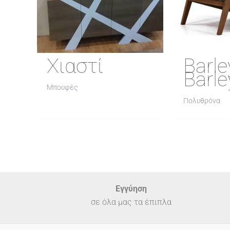
Χιαστί
Barle
Barl
Μπουφές
Πολυθρόνα
Εγγύηση
σε όλα μας τα έπιπλα