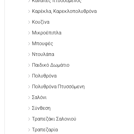
Καναπές πτυσσόμενος
γ
Καρέκλα, Καρεκλοπολυθρόνα
ι
Κουζίνα
α
:
Μικροέπιπλα
Μπουφές
Ντουλάπα
Παιδικό Δωμάτιο
Πολυθρόνα
Πολυθρόνα Πτυσσόμενη
Σαλόνι
Σύνθεση
Τραπεζάκι Σαλονιού
Τραπεζαρία