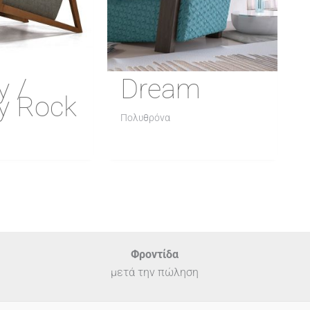
y /
Dream
ey Rock
Πολυθρόνα
Φροντίδα
μετά την πώληση