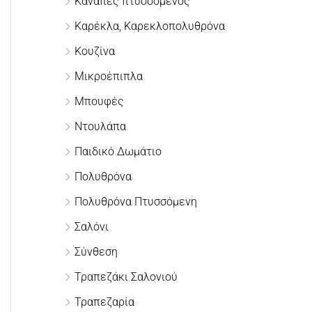
Καναπές πτυσσόμενος
γ
Καρέκλα, Καρεκλοπολυθρόνα
ι
Κουζίνα
α
:
Μικροέπιπλα
Μπουφές
Ντουλάπα
Παιδικό Δωμάτιο
Πολυθρόνα
Πολυθρόνα Πτυσσόμενη
Σαλόνι
Σύνθεση
Τραπεζάκι Σαλονιού
Τραπεζαρία