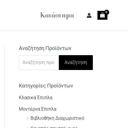
Κατάστημα
Αναζήτηση Προϊόντων
Α
ν
Αναζήτηση
α
ζ
Κατηγορίες Προϊόντων
ή
τ
Κλασικά Έπιπλα
η
Μοντέρνα Έπιπλα
σ
Βιβλιοθήκη Διαχωριστικό
η