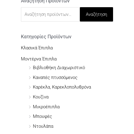
Αναζήτηση Προϊόντων
Α
ν
Αναζήτηση
α
ζ
ή
Κατηγορίες Προϊόντων
τ
Κλασικά Έπιπλα
η
Μοντέρνα Έπιπλα
σ
Βιβλιοθήκη Διαχωριστικό
η
Καναπές πτυσσόμενος
γ
Καρέκλα, Καρεκλοπολυθρόνα
ι
Κουζίνα
α
:
Μικροέπιπλα
Μπουφές
Ντουλάπα