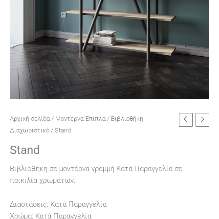
Αρχική σελίδα
/
Μοντέρνα Έπιπλα
/
Βιβλιοθήκη
Διαχωριστικό
/ Stand
Stand
Βιβλιοθήκη σε μοντέρνα γραμμή Κατά Παραγγελία σε
ποικιλία χρωμάτων.
Διαστάσεις: Κατά Παραγγελία
Χρώμα: Κατά Παραγγελία