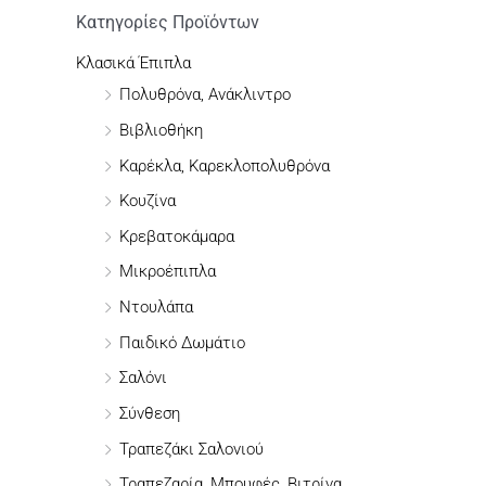
ή
Κατηγορίες Προϊόντων
τ
Κλασικά Έπιπλα
η
Πολυθρόνα, Ανάκλιντρο
σ
Βιβλιοθήκη
η
Καρέκλα, Καρεκλοπολυθρόνα
γ
Κουζίνα
ι
Κρεβατοκάμαρα
α
Μικροέπιπλα
:
Ντουλάπα
Παιδικό Δωμάτιο
Σαλόνι
Σύνθεση
Τραπεζάκι Σαλονιού
Τραπεζαρία, Μπουφές, Βιτρίνα