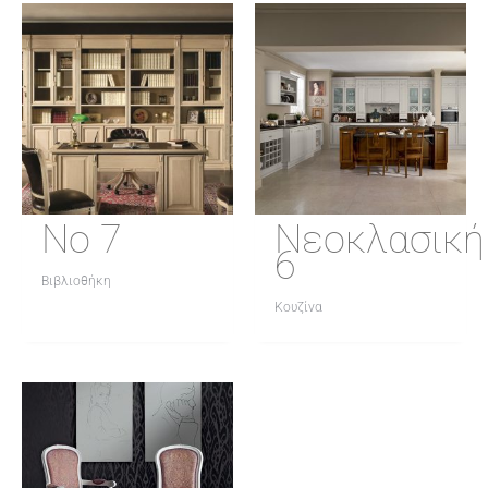
No 7
Νεοκλασική
6
Βιβλιοθήκη
Κουζίνα