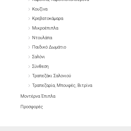
γ
Κουζίνα
ι
Κρεβατοκάμαρα
α
Μικροέπιπλα
:
Ντουλάπα
Παιδικό Δωμάτιο
Σαλόνι
Σύνθεση
Τραπεζάκι Σαλονιού
Τραπεζαρία, Μπουφές, Βιτρίνα
Μοντέρνα Έπιπλα
Προσφορές