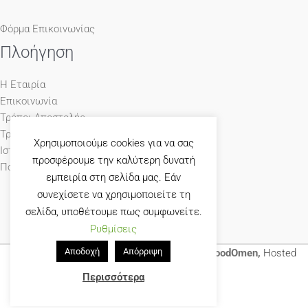
Φόρμα Επικοινωνίας
Πλοήγηση
Η Εταιρία
Επικοινωνία
Τρόποι Αποστολής
Τρόποι Πληρωμής
Χρησιμοποιούμε cookies για να σας
Ιστολόγιο
προσφέρουμε την καλύτερη δυνατή
Πολιτική Απορρήτου
εμπειρία στη σελίδα μας. Εάν
συνεχίσετε να χρησιμοποιείτε τη
σελίδα, υποθέτουμε πως συμφωνείτε.
Ρυθμίσεις
Αποδοχή
Απόρριψη
© 1965-2026 Γκούμας Έπιπλο Designed by
GoodOmen,
Hosted
by
GoodHost
Περισσότερα