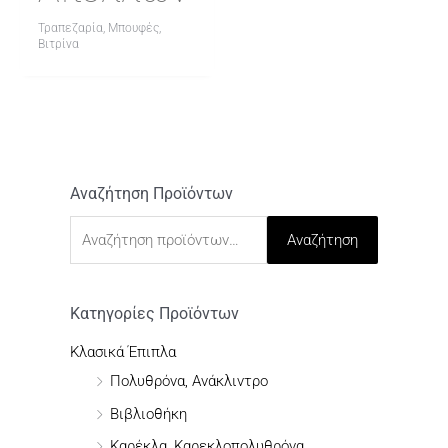
Τραπεζαρία, Μπουφές,
Βιτρίνα
Αναζήτηση Προϊόντων
Α
ν
Αναζήτηση
α
ζ
ή
Κατηγορίες Προϊόντων
τ
Κλασικά Έπιπλα
η
Πολυθρόνα, Ανάκλιντρο
σ
Βιβλιοθήκη
η
Καρέκλα, Καρεκλοπολυθρόνα