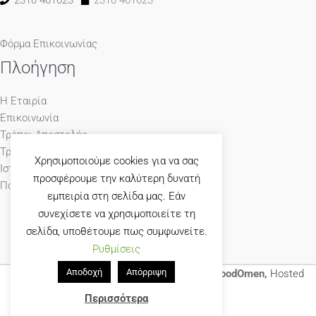
Φόρμα Επικοινωνίας
Πλοήγηση
Η Εταιρία
Επικοινωνία
Τρόποι Αποστολής
Τρόποι Πληρωμής
Χρησιμοποιούμε cookies για να σας
Ιστολόγιο
προσφέρουμε την καλύτερη δυνατή
Πολιτική Απορρήτου
εμπειρία στη σελίδα μας. Εάν
συνεχίσετε να χρησιμοποιείτε τη
σελίδα, υποθέτουμε πως συμφωνείτε.
Ρυθμίσεις
Αποδοχή
Απόρριψη
© 1965-2026 Γκούμας Έπιπλο Designed by
GoodOmen,
Hosted
by
GoodHost
Περισσότερα