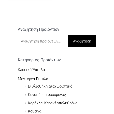
Αναζήτηση Προϊόντων
Α
ν
Αναζήτηση
α
ζ
ή
Κατηγορίες Προϊόντων
τ
Κλασικά Έπιπλα
η
Μοντέρνα Έπιπλα
σ
Βιβλιοθήκη Διαχωριστικό
η
Καναπές πτυσσόμενος
γ
Καρέκλα, Καρεκλοπολυθρόνα
ι
Κουζίνα
α