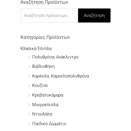
Αναζήτηση Προϊόντων
Α
ν
Αναζήτηση
α
ζ
ή
Κατηγορίες Προϊόντων
τ
Κλασικά Έπιπλα
η
Πολυθρόνα, Ανάκλιντρο
σ
Βιβλιοθήκη
η
Καρέκλα, Καρεκλοπολυθρόνα
γ
Κουζίνα
ι
Κρεβατοκάμαρα
α
Μικροέπιπλα
:
Ντουλάπα
Παιδικό Δωμάτιο