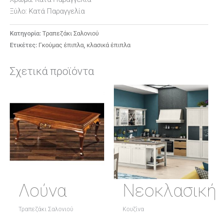
Ξύλο: Κατά Παραγγελία
Κατηγορία:
Τραπεζάκι Σαλονιού
Ετικέτες:
Γκούμας έπιπλα
,
κλασικά έπιπλα
Σχετικά προϊόντα
Λούνα
Νεοκλασική
Τραπεζάκι Σαλονιού
Κουζίνα