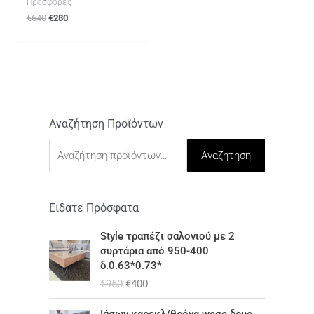
Προσφορές
€
640
€
280
Αναζήτηση Προϊόντων
Α
ν
Αναζήτηση
α
ζ
ή
Είδατε Πρόσφατα
τ
O
Η
Style τραπέζι σαλονιού με 2
r
τ
η
συρτάρια από 950-400
i
ρ
δ.0.63*0.73*
σ
g
έ
€
950
€
400
i
χ
η
n
ο
O
Η
γ