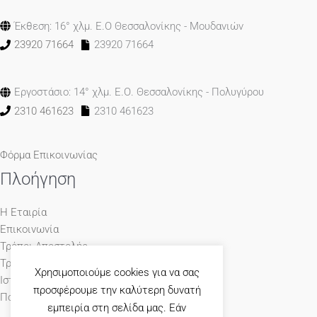
Έκθεση: 16° χλμ. Ε.Ο Θεσσαλονίκης - Μουδανιών
23920 71664
23920 71664
Εργοστάσιο: 14° χλμ. Ε.Ο. Θεσσαλονίκης - Πολυγύρου
2310 461623
2310 461623
Φόρμα Επικοινωνίας
Πλοήγηση
Η Εταιρία
Επικοινωνία
Τρόποι Αποστολής
Τρόποι Πληρωμής
Χρησιμοποιούμε cookies για να σας
Ιστολόγιο
προσφέρουμε την καλύτερη δυνατή
Πολιτική Απορρήτου
εμπειρία στη σελίδα μας. Εάν