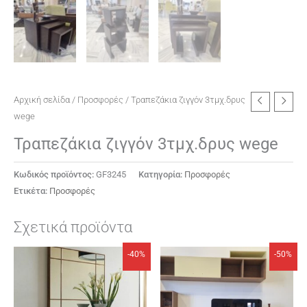
Αρχική σελίδα
/
Προσφορές
/ Τραπεζάκια ζιγγόν 3τμχ.δρυς
wege
Τραπεζάκια ζιγγόν 3τμχ.δρυς wege
Κωδικός προϊόντος:
GF3245
Κατηγορία:
Προσφορές
Ετικέτα:
Προσφορές
Σχετικά προϊόντα
Original
Η
Original
Η
-40%
-50%
price
τρέχουσα
price
τρέχουσα
was:
τιμή
was:
τιμή
€1000.
είναι:
€3.
είναι:
€600.
€1.