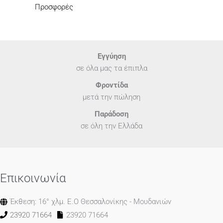
s
ν
0
c
μ
0
€
Προσφορές
:
α
.
e
ή
0
5
€
ι
w
ε
0
0
8
:
a
ί
.
0
4
€
s
ν
.
1
6
:
α
Εγγύηση
0
4
€
ι
σε όλα μας τα έπιπλα
.
0
7
:
0
Φροντίδα
5
€
.
μετά την πώληση
0
5
.
5
Παράδοση
0
σε όλη την Ελλάδα
.
Επικοινωνία
Έκθεση: 16° χλμ. Ε.Ο Θεσσαλονίκης - Μουδανιών
23920 71664
23920 71664