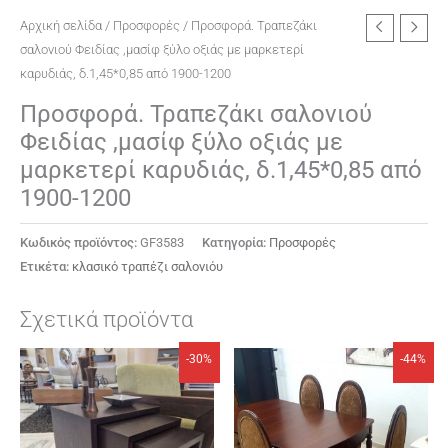
Αρχική σελίδα
/
Προσφορές
/ Προσφορά. Τραπεζάκι
σαλονιού Φειδίας ,μασίφ ξύλο οξιάς με μαρκετερί
καρυδιάς, δ.1,45*0,85 από 1900-1200
Προσφορά. Τραπεζάκι σαλονιού
Φειδίας ,μασίφ ξύλο οξιάς με
μαρκετερί καρυδιάς, δ.1,45*0,85 από
1900-1200
Κωδικός προϊόντος:
GF3583
Κατηγορία:
Προσφορές
Ετικέτα:
κλασικό τραπέζι σαλονιόυ
Σχετικά προϊόντα
Original
Η
Original
Η
-30%
-44%
price
τρέχουσα
price
τρέχουσα
was:
τιμή
was:
τιμή
€500.
είναι:
€2500.
είναι:
€350.
€1400.