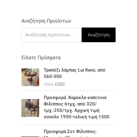
Αναζήτηση Προϊόντων
Α
ν
Αναζήτηση
α
ζ
ή
Είδατε Πρόσφατα
τ
O
Η
Τραπέζι λάμπας Lui Kenz, από
r
τ
η
560-300
i
ρ
σ
€
560
€
300
g
έ
i
χ
η
Προσφορά .Καρέκλα καπιτονέ
n
ο
γ
Φίλιππος 6τμχ. από 320/
a
υ
τμχ.-250/τμχ. Αρχική τιμή
ι
l
σ
σύνολο 1950-τελική τιμή 1500
p
α
α
r
τ
:
O
Η
i
ι
Προσφορά Σετ Φίλιππος.
r
τ