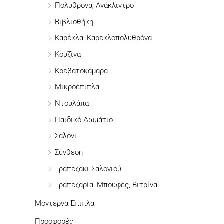
η
Πολυθρόνα, Ανάκλιντρο
σ
Βιβλιοθήκη
η
Καρέκλα, Καρεκλοπολυθρόνα
γ
Κουζίνα
ι
Κρεβατοκάμαρα
α
Μικροέπιπλα
:
Ντουλάπα
Παιδικό Δωμάτιο
Σαλόνι
Σύνθεση
Τραπεζάκι Σαλονιού
Τραπεζαρία, Μπουφές, Βιτρίνα
Μοντέρνα Έπιπλα
Προσφορές