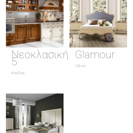
Νεοκλασική
Glamour
5
Ξύλινη
Κουζίνα