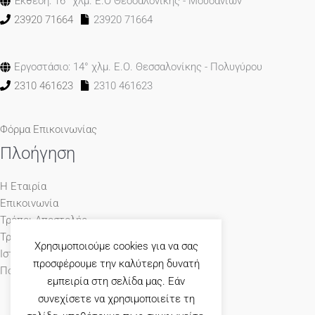
Έκθεση: 16° χλμ. Ε.Ο Θεσσαλονίκης - Μουδανιών
23920 71664
23920 71664
Εργοστάσιο: 14° χλμ. Ε.Ο. Θεσσαλονίκης - Πολυγύρου
2310 461623
2310 461623
Φόρμα Επικοινωνίας
Πλοήγηση
Η Εταιρία
Επικοινωνία
Τρόποι Αποστολής
Τρόποι Πληρωμής
Χρησιμοποιούμε cookies για να σας
Ιστολόγιο
προσφέρουμε την καλύτερη δυνατή
Πολιτική Απορρήτου
εμπειρία στη σελίδα μας. Εάν
συνεχίσετε να χρησιμοποιείτε τη