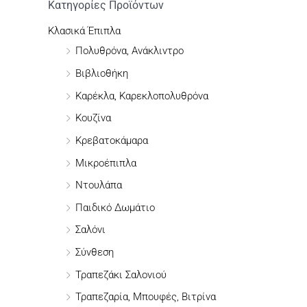
ή
Κατηγορίες Προϊόντων
τ
Κλασικά Έπιπλα
η
Πολυθρόνα, Ανάκλιντρο
σ
Βιβλιοθήκη
η
Καρέκλα, Καρεκλοπολυθρόνα
γ
Κουζίνα
ι
Κρεβατοκάμαρα
α
Μικροέπιπλα
:
Ντουλάπα
Παιδικό Δωμάτιο
Σαλόνι
Σύνθεση
Τραπεζάκι Σαλονιού
Τραπεζαρία, Μπουφές, Βιτρίνα