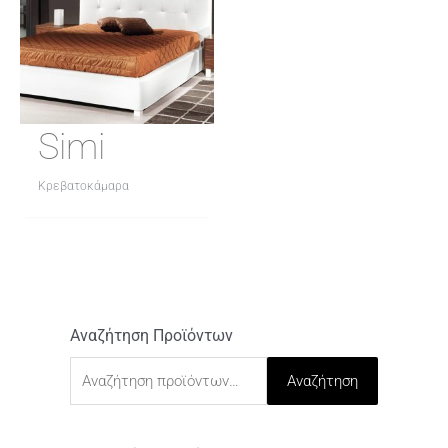
Simi
Κρεβατοκάμαρα
Αναζήτηση Προϊόντων
Α
ν
Αναζήτηση
α
ζ