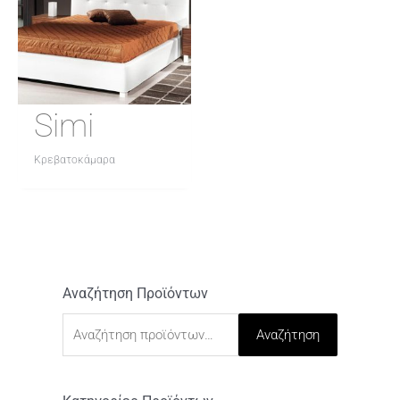
Simi
Κρεβατοκάμαρα
Αναζήτηση Προϊόντων
Α
ν
Αναζήτηση
α
ζ