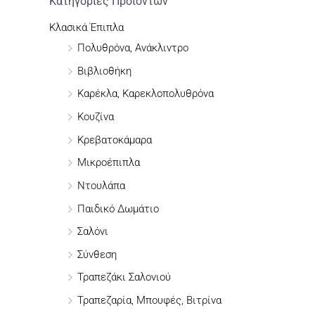
ή
Κατηγορίες Προϊόντων
τ
Κλασικά Έπιπλα
η
Πολυθρόνα, Ανάκλιντρο
σ
Βιβλιοθήκη
η
Καρέκλα, Καρεκλοπολυθρόνα
γ
Κουζίνα
ι
Κρεβατοκάμαρα
α
Μικροέπιπλα
:
Ντουλάπα
Παιδικό Δωμάτιο
Σαλόνι
Σύνθεση
Τραπεζάκι Σαλονιού
Τραπεζαρία, Μπουφές, Βιτρίνα