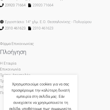
23920 71664
23920 71664
Εργοστάσιο: 14° χλμ. Ε.Ο. Θεσσαλονίκης - Πολυγύρου
2310 461623
2310 461623
Φόρμα Επικοινωνίας
Πλοήγηση
Η Εταιρία
Επικοινωνία
Τρόποι Αποστολής
Τρόποι Πληρωμής
Χρησιμοποιούμε cookies για να σας
Ιστολόγιο
προσφέρουμε την καλύτερη δυνατή
Πολιτική Απορρήτου
εμπειρία στη σελίδα μας. Εάν
συνεχίσετε να χρησιμοποιείτε τη
σελίδα, υποθέτουμε πως συμφωνείτε.