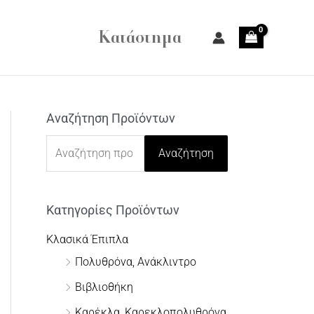
Κατάστημα
Αναζήτηση Προϊόντων
Α
ν
Αναζήτηση
α
ζ
Κατηγορίες Προϊόντων
ή
τ
Κλασικά Έπιπλα
η
Πολυθρόνα, Ανάκλιντρο
σ
Βιβλιοθήκη
η
Καρέκλα, Καρεκλοπολυθρόνα