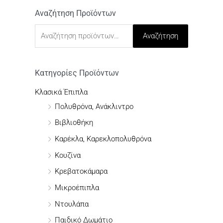
Αναζήτηση Προϊόντων
Α
ν
Αναζήτηση
α
ζ
ή
Κατηγορίες Προϊόντων
τ
Κλασικά Έπιπλα
η
Πολυθρόνα, Ανάκλιντρο
σ
Βιβλιοθήκη
η
Καρέκλα, Καρεκλοπολυθρόνα
γ
Κουζίνα
ι
Κρεβατοκάμαρα
α
Μικροέπιπλα
:
Ντουλάπα
Παιδικό Δωμάτιο