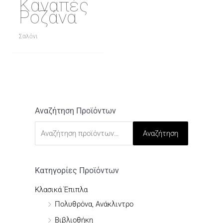
Καναπές
Ροζάνα
Σαλόνι
Αναζήτηση Προϊόντων
Α
ν
Αναζήτηση
α
ζ
ή
Κατηγορίες Προϊόντων
τ
Κλασικά Έπιπλα
η
Πολυθρόνα, Ανάκλιντρο
σ
Βιβλιοθήκη