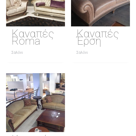
Καναπές
Καναπές
Roma
Έρση
Σαλόνι
Σαλόνι