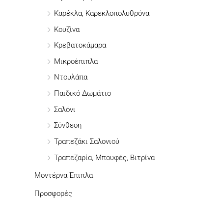
η
Καρέκλα, Καρεκλοπολυθρόνα
γ
Κουζίνα
ι
Κρεβατοκάμαρα
α
Μικροέπιπλα
:
Ντουλάπα
Παιδικό Δωμάτιο
Σαλόνι
Σύνθεση
Τραπεζάκι Σαλονιού
Τραπεζαρία, Μπουφές, Βιτρίνα
Μοντέρνα Έπιπλα
Προσφορές