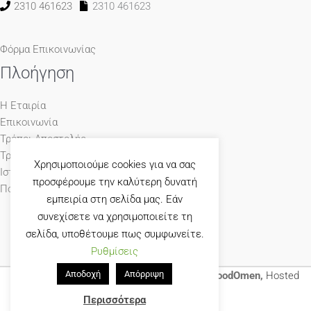
2310 461623
2310 461623
Φόρμα Επικοινωνίας
Πλοήγηση
Η Εταιρία
Επικοινωνία
Τρόποι Αποστολής
Τρόποι Πληρωμής
Χρησιμοποιούμε cookies για να σας
Ιστολόγιο
προσφέρουμε την καλύτερη δυνατή
Πολιτική Απορρήτου
εμπειρία στη σελίδα μας. Εάν
συνεχίσετε να χρησιμοποιείτε τη
σελίδα, υποθέτουμε πως συμφωνείτε.
Ρυθμίσεις
Αποδοχή
Απόρριψη
© 1965-2026 Γκούμας Έπιπλο Designed by
GoodOmen,
Hosted
by
GoodHost
Περισσότερα