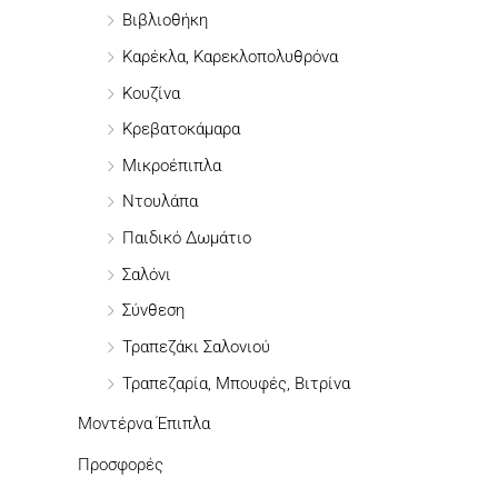
σ
Βιβλιοθήκη
η
Καρέκλα, Καρεκλοπολυθρόνα
γ
Κουζίνα
ι
Κρεβατοκάμαρα
α
Μικροέπιπλα
:
Ντουλάπα
Παιδικό Δωμάτιο
Σαλόνι
Σύνθεση
Τραπεζάκι Σαλονιού
Τραπεζαρία, Μπουφές, Βιτρίνα
Μοντέρνα Έπιπλα
Προσφορές