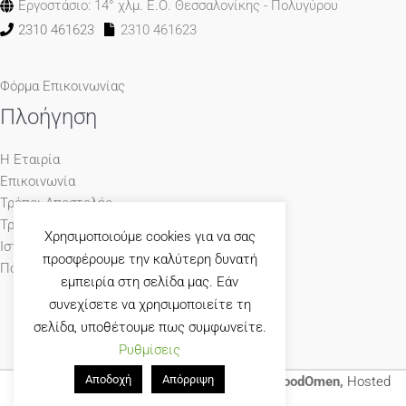
Εργοστάσιο: 14° χλμ. Ε.Ο. Θεσσαλονίκης - Πολυγύρου
2310 461623
2310 461623
Φόρμα Επικοινωνίας
Πλοήγηση
Η Εταιρία
Επικοινωνία
Τρόποι Αποστολής
Τρόποι Πληρωμής
Χρησιμοποιούμε cookies για να σας
Ιστολόγιο
προσφέρουμε την καλύτερη δυνατή
Πολιτική Απορρήτου
εμπειρία στη σελίδα μας. Εάν
συνεχίσετε να χρησιμοποιείτε τη
σελίδα, υποθέτουμε πως συμφωνείτε.
Ρυθμίσεις
Αποδοχή
Απόρριψη
© 1965-2026 Γκούμας Έπιπλο Designed by
GoodOmen,
Hosted
by
GoodHost