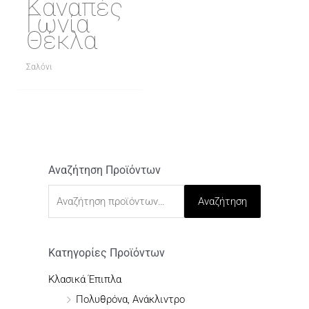
Καναπές
Γωνία
Θέκλα
Σαλόνι
Αναζήτηση Προϊόντων
Α
ν
Αναζήτηση
α
ζ
ή
Κατηγορίες Προϊόντων
τ
Κλασικά Έπιπλα
η
Πολυθρόνα, Ανάκλιντρο