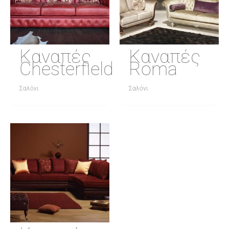
Καναπές
Καναπές
Chesterfield
Roma
Σαλόνι
Σαλόνι