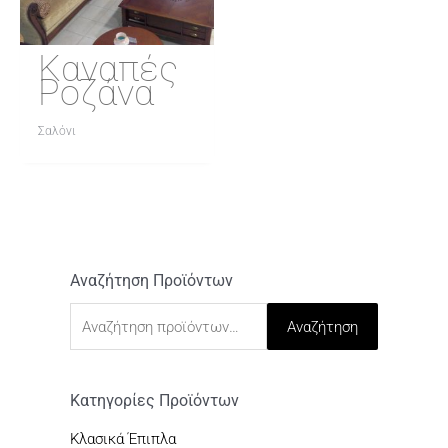
Καναπές
Ροζάνα
Σαλόνι
Αναζήτηση Προϊόντων
Α
ν
Αναζήτηση
α
ζ
ή
Κατηγορίες Προϊόντων
τ
Κλασικά Έπιπλα