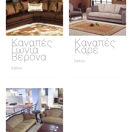
Καναπές
Καναπές
Γωνία
Καρέ
Βερόνα
Σαλόνι
Σαλόνι