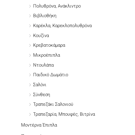
η
Πολυθρόνα, Ανάκλιντρο
σ
Βιβλιοθήκη
η
Καρέκλα, Καρεκλοπολυθρόνα
γ
Κουζίνα
ι
Κρεβατοκάμαρα
α
Μικροέπιπλα
:
Ντουλάπα
Παιδικό Δωμάτιο
Σαλόνι
Σύνθεση
Τραπεζάκι Σαλονιού
Τραπεζαρία, Μπουφές, Βιτρίνα
Μοντέρνα Έπιπλα