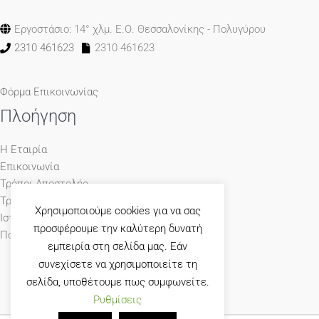
Εργοστάσιο: 14° χλμ. Ε.Ο. Θεσσαλονίκης - Πολυγύρου
2310 461623
2310 461623
Φόρμα Επικοινωνίας
Πλοήγηση
Η Εταιρία
Επικοινωνία
Τρόποι Αποστολής
Τρόποι Πληρωμής
Χρησιμοποιούμε cookies για να σας
Ιστολόγιο
προσφέρουμε την καλύτερη δυνατή
Πολιτική Απορρήτου
εμπειρία στη σελίδα μας. Εάν
συνεχίσετε να χρησιμοποιείτε τη
σελίδα, υποθέτουμε πως συμφωνείτε.
Ρυθμίσεις