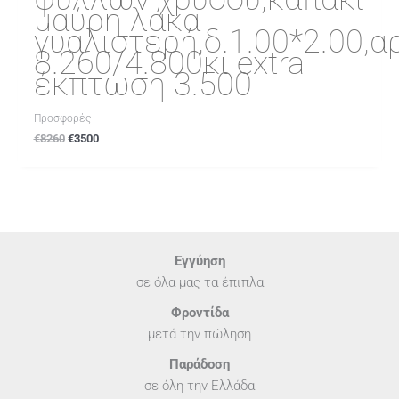
μαύρη λάκα
γυαλιστερή,δ.1.00*2.00,α
8.260/4.800κι extra
έκπτωση 3.500
Προσφορές
€
8260
€
3500
Εγγύηση
σε όλα μας τα έπιπλα
Φροντίδα
μετά την πώληση
Παράδοση
σε όλη την Ελλάδα