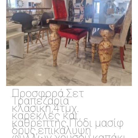
Προσφορά.Σετ
Τραπεζαρία
κλασική,4τμχ.
καρέκλες και
καθρέπτης.Πόδι μασίφ
δρυς,επικάλυψη
φύλλων χρυσού,καπάκι