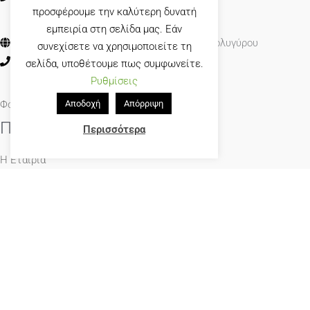
προσφέρουμε την καλύτερη δυνατή
εμπειρία στη σελίδα μας. Εάν
Εργοστάσιο: 14° χλμ. Ε.Ο. Θεσσαλονίκης - Πολυγύρου
συνεχίσετε να χρησιμοποιείτε τη
2310 461623
2310 461623
σελίδα, υποθέτουμε πως συμφωνείτε.
Ρυθμίσεις
Φόρμα Επικοινωνίας
Αποδοχή
Απόρριψη
Πλοήγηση
Περισσότερα
Η Εταιρία
Επικοινωνία
Τρόποι Αποστολής
Τρόποι Πληρωμής
Ιστολόγιο
Πολιτική Απορρήτου