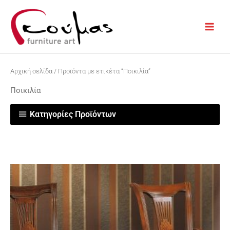
Μετάβαση
στο
περιεχόμενο
Αρχική σελίδα
/ Προϊόντα με ετικέτα “Ποικιλία”
Ποικιλία
Κατηγορίες Προϊόντων