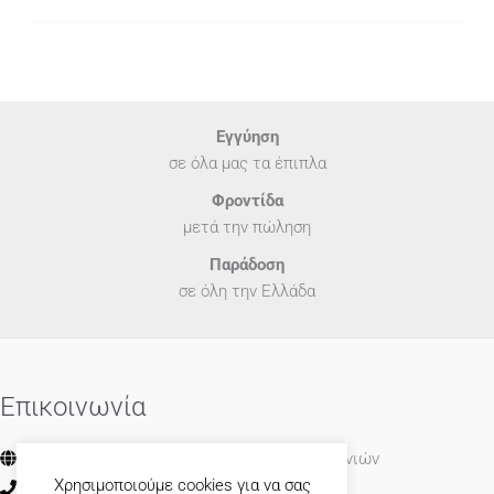
Εγγύηση
σε όλα μας τα έπιπλα
Φροντίδα
μετά την πώληση
Παράδοση
σε όλη την Ελλάδα
Επικοινωνία
Έκθεση: 16° χλμ. Ε.Ο Θεσσαλονίκης - Μουδανιών
Χρησιμοποιούμε cookies για να σας
23920 71664
23920 71664