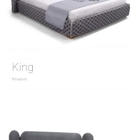
King
Ντυμένη