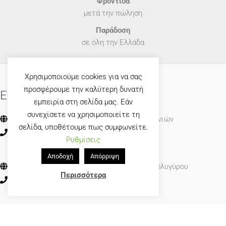
Φροντίδα
μετά την πώληση
Παράδοση
σε όλη την Ελλάδα
Χρησιμοποιούμε cookies για να σας
προσφέρουμε την καλύτερη δυνατή
Επικοινωνία
εμπειρία στη σελίδα μας. Εάν
συνεχίσετε να χρησιμοποιείτε τη
Έκθεση: 16° χλμ. Ε.Ο Θεσσαλονίκης - Μουδανιών
σελίδα, υποθέτουμε πως συμφωνείτε.
23920 71664
23920 71664
Ρυθμίσεις
Αποδοχή
Απόρριψη
Εργοστάσιο: 14° χλμ. Ε.Ο. Θεσσαλονίκης - Πολυγύρου
Περισσότερα
2310 461623
2310 461623
Φόρμα Επικοινωνίας