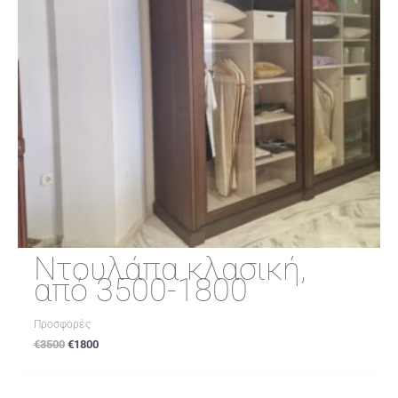
Ντουλάπα κλασική,
από 3500-1800
Προσφορές
€
3500
€
1800