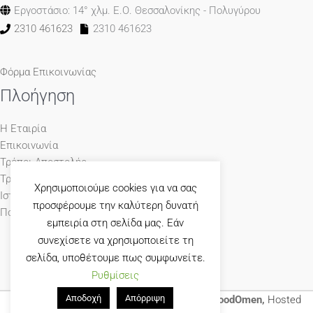
Εργοστάσιο: 14° χλμ. Ε.Ο. Θεσσαλονίκης - Πολυγύρου
2310 461623
2310 461623
Φόρμα Επικοινωνίας
Πλοήγηση
Η Εταιρία
Επικοινωνία
Τρόποι Αποστολής
Τρόποι Πληρωμής
Χρησιμοποιούμε cookies για να σας
Ιστολόγιο
προσφέρουμε την καλύτερη δυνατή
Πολιτική Απορρήτου
εμπειρία στη σελίδα μας. Εάν
συνεχίσετε να χρησιμοποιείτε τη
σελίδα, υποθέτουμε πως συμφωνείτε.
Ρυθμίσεις
Αποδοχή
Απόρριψη
© 1965-2026 Γκούμας Έπιπλο Designed by
GoodOmen,
Hosted