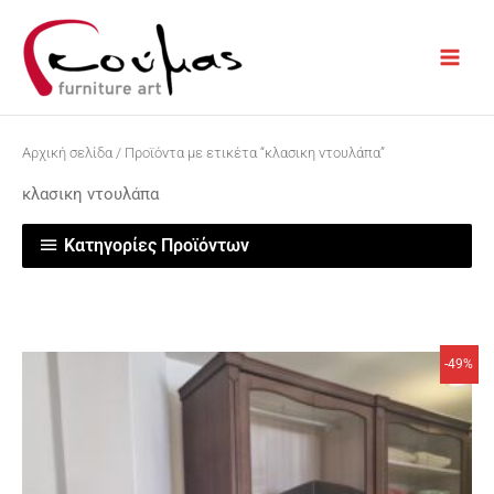
Μετάβαση
στο
περιεχόμενο
Αρχική σελίδα
/ Προϊόντα με ετικέτα “κλασικη ντουλάπα”
κλασικη ντουλάπα
Κατηγορίες Προϊόντων
Original
Η
-49%
price
τρέχουσα
was:
τιμή
€3500.
είναι:
€1800.