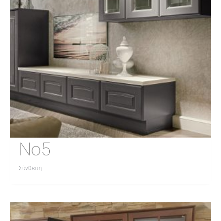
Νο5
Σύνθεση