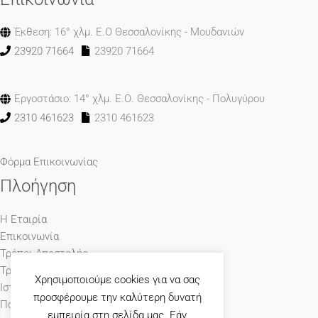
Έκθεση: 16° χλμ. Ε.Ο Θεσσαλονίκης - Μουδανιών
23920 71664
23920 71664
Εργοστάσιο: 14° χλμ. Ε.Ο. Θεσσαλονίκης - Πολυγύρου
2310 461623
2310 461623
Φόρμα Επικοινωνίας
Πλοήγηση
Η Εταιρία
Επικοινωνία
Τρόποι Αποστολής
Τρόποι Πληρωμής
Χρησιμοποιούμε cookies για να σας
Ιστολόγιο
προσφέρουμε την καλύτερη δυνατή
Πολιτική Απορρήτου
εμπειρία στη σελίδα μας. Εάν